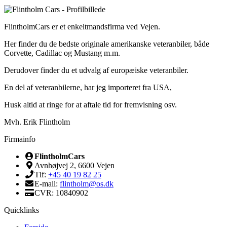
FlintholmCars er et enkeltmandsfirma ved Vejen.
Her finder du de bedste originale amerikanske veteranbiler, både
Corvette, Cadillac og Mustang m.m.
Derudover finder du et udvalg af europæiske veteranbiler.
En del af veteranbilerne, har jeg importeret fra USA,
Husk altid at ringe for at aftale tid for fremvisning osv.
Mvh. Erik Flintholm
Firmainfo
FlintholmCars
Avnhøjvej 2, 6600 Vejen
Tlf:
+45 40 19 82 25
E-mail:
flintholm@os.dk
CVR: 10840902
Quicklinks