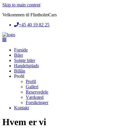
Skip to main content
Velkommen til FlintholmCars
+45 40 19 82 25
Forside
Biler
Solgte biler
Handelsplads
Billån
Profil
Profil
Galleri
Reservedele
Værksted
Forsikringer
Kontakt
Hvem er vi