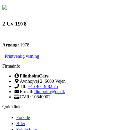
2 Cv 1978
Årgang:
1978
Printvenlig visning
Firmainfo
FlintholmCars
Avnhøjvej 2, 6600 Vejen
Tlf:
+45 40 19 82 25
E-mail:
flintholm@os.dk
CVR: 10840902
Quicklinks
Forside
Biler
Solgte biler