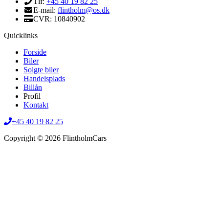
Tlf:
+45 40 19 82 25
E-mail:
flintholm@os.dk
CVR: 10840902
Quicklinks
Forside
Biler
Solgte biler
Handelsplads
Billån
Profil
Kontakt
+45 40 19 82 25
Copyright © 2026 FlintholmCars