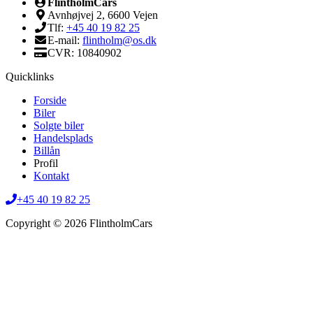
FlintholmCars
Avnhøjvej 2, 6600 Vejen
Tlf:
+45 40 19 82 25
E-mail:
flintholm@os.dk
CVR: 10840902
Quicklinks
Forside
Biler
Solgte biler
Handelsplads
Billån
Profil
Kontakt
+45 40 19 82 25
Copyright © 2026 FlintholmCars