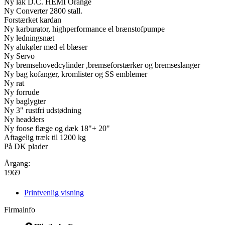
Ny lak D.C. HEMI Orange
Ny Converter 2800 stall.
Forstærket kardan
Ny karburator, highperformance el brænstofpumpe
Ny ledningsnæt
Ny alukøler med el blæser
Ny Servo
Ny bremsehovedcylinder ,bremseforstærker og bremseslanger
Ny bag kofanger, kromlister og SS emblemer
Ny rat
Ny forrude
Ny baglygter
Ny 3" rustfri udstødning
Ny headders
Ny foose flæge og dæk 18"+ 20"
Aftagelig træk til 1200 kg
På DK plader
Årgang:
1969
Printvenlig visning
Firmainfo