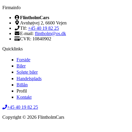
Firmainfo
FlintholmCars
Avnhøjvej 2, 6600 Vejen
Tlf:
+45 40 19 82 25
E-mail:
flintholm@os.dk
CVR: 10840902
Quicklinks
Forside
Biler
Solgte biler
Handelsplads
Billån
Profil
Kontakt
+45 40 19 82 25
Copyright © 2026 FlintholmCars