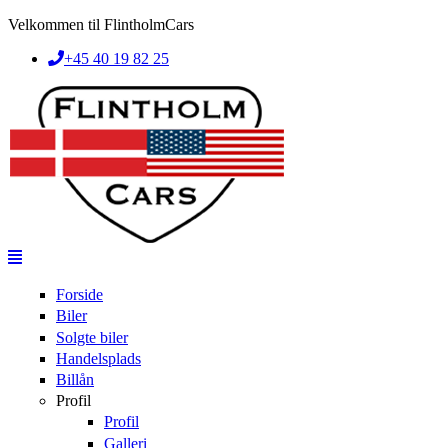
Skip to main content
Velkommen til FlintholmCars
+45 40 19 82 25
Forside
Biler
Solgte biler
Handelsplads
Billån
Profil
Profil
Galleri