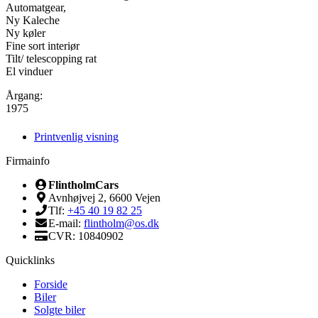
Automatgear,
Ny Kaleche
Ny køler
Fine sort interiør
Tilt/ telescopping rat
El vinduer
Årgang:
1975
Printvenlig visning
Firmainfo
FlintholmCars
Avnhøjvej 2, 6600 Vejen
Tlf:
+45 40 19 82 25
E-mail:
flintholm@os.dk
CVR: 10840902
Quicklinks
Forside
Biler
Solgte biler