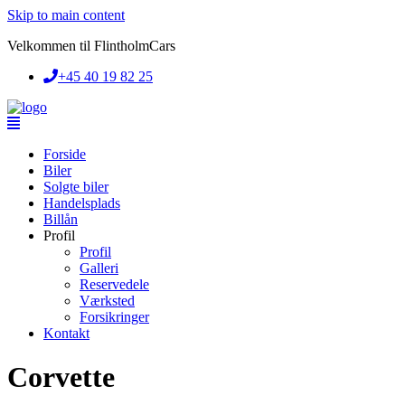
Skip to main content
Velkommen til FlintholmCars
+45 40 19 82 25
Forside
Biler
Solgte biler
Handelsplads
Billån
Profil
Profil
Galleri
Reservedele
Værksted
Forsikringer
Kontakt
Corvette