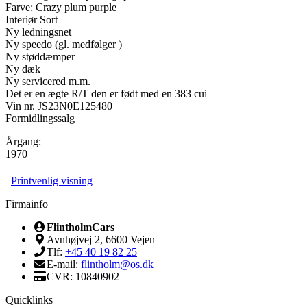
Farve: Crazy plum purple
Interiør Sort
Ny ledningsnet
Ny speedo (gl. medfølger )
Ny støddæmper
Ny dæk
Ny servicered m.m.
Det er en ægte R/T den er født med en 383 cui
Vin nr. JS23N0E125480
Formidlingssalg
Årgang:
1970
Printvenlig visning
Firmainfo
FlintholmCars
Avnhøjvej 2, 6600 Vejen
Tlf:
+45 40 19 82 25
E-mail:
flintholm@os.dk
CVR: 10840902
Quicklinks