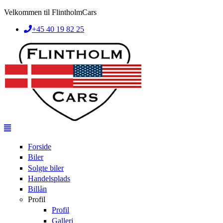
Skip to main content
Velkommen til FlintholmCars
+45 40 19 82 25
Forside
Biler
Solgte biler
Handelsplads
Billån
Profil
Profil
Galleri