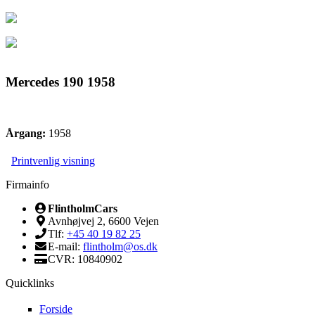
Mercedes 190 1958
Årgang:
1958
Printvenlig visning
Firmainfo
FlintholmCars
Avnhøjvej 2, 6600 Vejen
Tlf:
+45 40 19 82 25
E-mail:
flintholm@os.dk
CVR: 10840902
Quicklinks
Forside